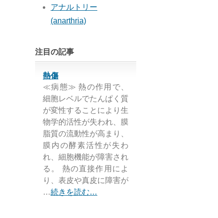
アナルトリー
(anarthria)
注目の記事
熱傷
≪病態≫ 熱の作用で、
細胞レベルでたんぱく質
が変性することにより生
物学的活性が失われ、膜
脂質の流動性が高まり、
膜内の酵素活性が失わ
れ、細胞機能が障害され
る。 熱の直接作用によ
り、表皮や真皮に障害が
…
続きを読む…