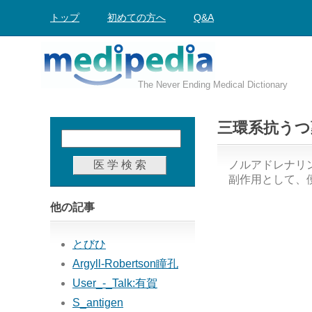
トップ
初めての方へ
Q&A
The Never Ending Medical Dictionary
三環系抗うつ
ノルアドレナリ
副作用として、
他の記事
とびひ
Argyll-Robertson瞳孔
User_-_Talk:有賀
S_antigen