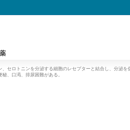
薬
ン、セロトニンを分泌する細胞のレセプターと結合し、分泌を
便秘、口渇、排尿困難がある。