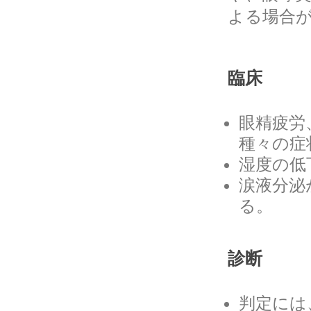
よる場合
臨床
眼精疲労
種々の症
湿度の低
涙液分泌
る。
診断
判定には