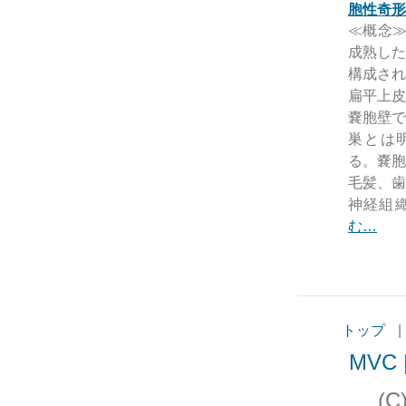
胞性奇形
≪概念≫ d
成熟した
構成され
扁平上皮
嚢胞壁で
巣とは
る。嚢胞
毛髪、歯
神経組織
む…
トップ
|
MVC |
(C