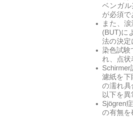
ベンガル染
が必須で
また、涙液層破
(BUT
法の決定
染色試験
れ、点状
Schir
濾紙を下
の濡れ具
以下を異
Sjög
の有無を