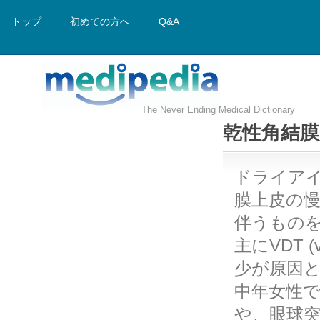
トップ
初めての方へ
Q&A
The Never Ending Medical Dictionary
乾性角結膜
ドライア
膜上皮の
伴うもの
主にVDT (v
少が原因
中年女性で
や、眼球突