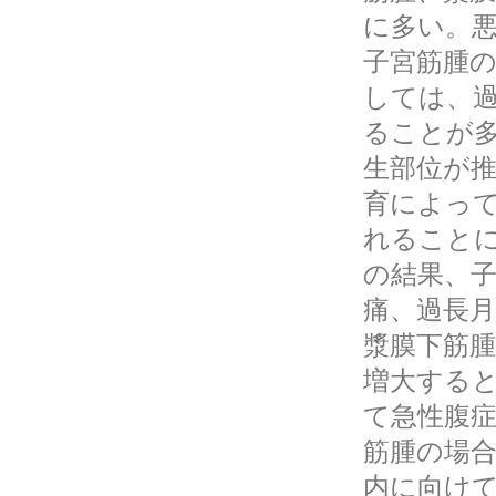
に多い。
子宮筋腫
しては、過
ることが
生部位が
育によっ
れること
の結果、
痛、過長
漿膜下筋
増大する
て急性腹
筋腫の場
内に向け