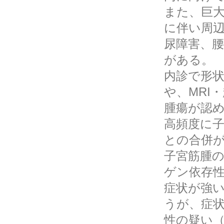
また、巨
に伴い周
尿障害、
がある。
内診で形
や、MRI
腫瘍が認
高頻度に子
との合併
子宮筋腫
ゲン依存
症状が強
うが、症
性の疑い