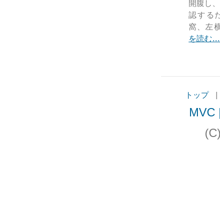
開腹し、
認する
窩、左横
を読む…
トップ
|
MVC |
(C