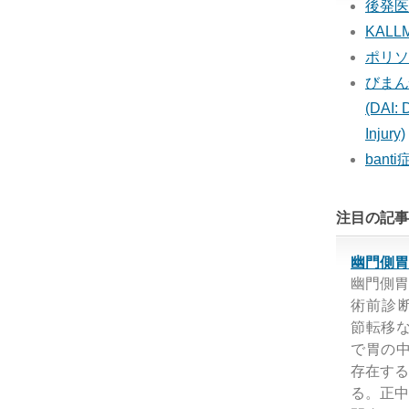
後発医
KAL
ポリソ
びまん
(DAI: 
Injury)
bant
注目の記事
幽門側胃
幽門側胃
術前診断
節転移なし
で胃の中部
存在する
る。正中