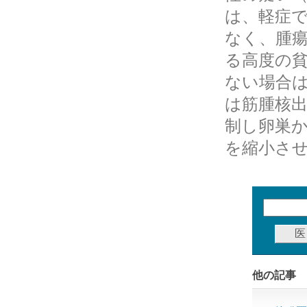
は、軽症
なく、腫瘍
る高度の
ない場合
は筋腫核出
制し卵巣
を縮小さ
他の記事