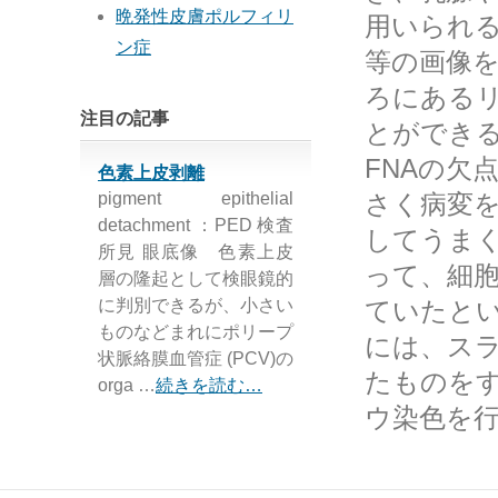
晩発性皮膚ポルフィリ
用いられる
ン症
等の画像
ろにある
注目の記事
とができ
FNAの欠
色素上皮剥離
pigment epithelial
さく病変
detachment ：PED 検査
してうま
所見 眼底像 色素上皮
って、細
層の隆起として検眼鏡的
に判別できるが、小さい
ていたと
ものなどまれにポリープ
には、ス
状脈絡膜血管症 (PCV)の
たものを
orga …
続きを読む…
ウ染色を