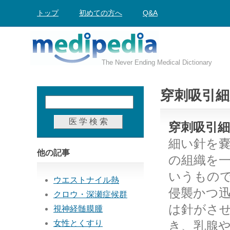
トップ
初めての方へ
Q&A
The Never Ending Medical Dictionary
穿刺吸引細
穿刺吸引細胞診
細い針を
他の記事
の組織を
いうもので
ウエストナイル熱
侵襲かつ迅
クロウ・深瀬症候群
は針がさ
視神経髄膜腫
女性とくすり
き、乳腺