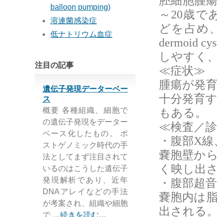
胚細胞腫
balloon pumping)
～
歳で
20
溶連菌感染症
どを占め
低ナトリウム血症
dermoid cys
しやすく
注目の記事
≪症状≫
腫瘍が発
遺伝子発現データーベー
十分発育
ス
もある。
概要 各種組織、細胞で
の遺伝子発現をデーター
≪検査／診
ベース化したもの。 ポ
・腹部
線
X
ストゲノミック時代の手
嚢胞壁か
法としてまず注目されて
く映し出
いるのはこうした遺伝子
・腹部超音
発現解析であり、近年
DNAアレイなどの手法
嚢胞内は
が考案され、組織や細胞
出される
で …
続きを読む…