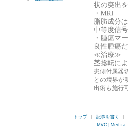
状の突出
・
MRI
脂肪成分
中等度信
・腫瘍マ
良性腫瘍
≪治療≫
茎捻転に
患側付属器
との境界が
出術も施行
トップ
|
記事を書く
|
MVC | Medical 