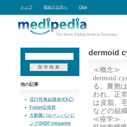
トップ
初めての方へ
Q&A
The Never Ending Medical Dictionary
dermoi
≪概念≫
dermoid cys
る。嚢胞
他の記事
われ、正
流行性角結膜炎(EKC)
は皮脂、
Fisher症候群
などの組
大動脈バルーンパンピ
≪疫学≫
ング(IABP:intraaorta