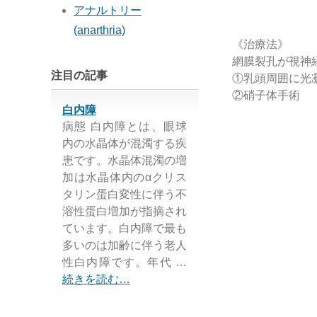
アナルトリー
(anarthria)
《治療法》
網膜裂孔が視神
注目の記事
①乳頭周囲に光
②硝子体手術
白内障
病態 白内障とは、眼球
内の水晶体が混濁する疾
患です。水晶体混濁の増
加は水晶体内のαクリス
タリン蛋白変性に伴う不
溶性蛋白増加が指摘され
ています。白内障で最も
多いのは加齢に伴う老人
性白内障です。年代 …
続きを読む…