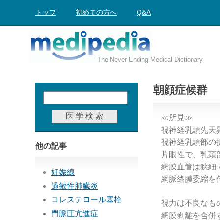
トップ
初めての方へ
Q&A
The Never Ending Medical Dictionary
朝顔症候群
≪所見≫
視神経乳頭先天
視神経乳頭部の
他の記事
片眼性で、乳頭
網膜血管は狭細
妊娠線
網脈絡膜委縮を
過敏性肺臓炎
コレステロール塞栓
視力は不良なも
門脈圧亢進症
網膜剥離を合併