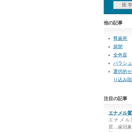
他の記事
尊厳死
尿閉
全色盲
パラシュ
選択的セ
り込み阻
注目の記事
エナメル質
エナメル
質…歯冠象