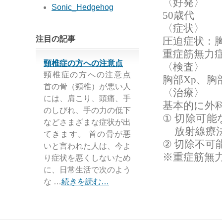
〈好発〉
Sonic_Hedgehog
50
歳代
〈症状〉
注目の記事
圧迫症状：
重症筋無力
頸椎症の方への注意点
〈検査〉
頸椎症の方への注意点
胸部
Xp
、胸
首の骨（頸椎）が悪い人
〈治療〉
には、肩こり、頭痛、手
基本的に外
のしびれ、手の力の低下
①
切除可能
などさまざまな症状が出
放射線療
てきます。 首の骨が悪
②
切除不可
いと言われた人は、今よ
※重症筋無
り症状を悪くしないため
に、日常生活で次のよう
な …
続きを読む…