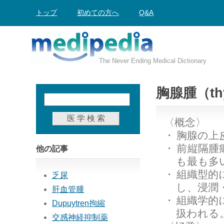
トップ
初めての方へ
Q&A
The Never Ending Medical Dictionary
胸腺腫（th
〈概念〉
・
胸腺の上
・
前縦隔腫
他の記事
も最も多
・
組織型的
乏尿
し、浸潤
肝血管腫
・
組織学的
Dupuytren拘縮
扱われる
交感神経抑制薬