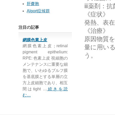
肝嚢胞
ⅲ薬剤：抗
Alport症候群
《症状》
発熱、表
注目の記事
《治療》
原因物質
網膜色素上皮
網膜色素上皮；retinal
量に用い
pigment epithelium:
う。
RPE: 色素上皮 視細胞の
メンテナンスに重要な細
胞で、いわゆるブルフ膜
を基底膜とする単層の立
方上皮細胞であり、相互
間はtight …
続きを読
む…