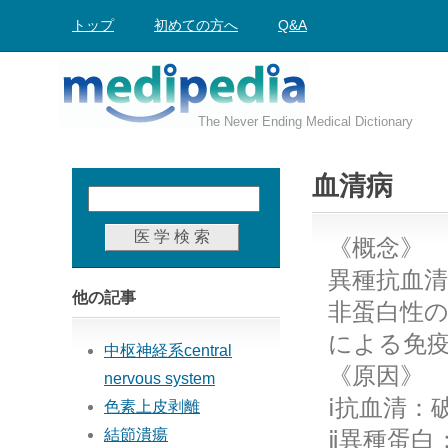
トップ
初めての方へ
Q&A
The Never Ending Medical Dictionary
血清病
《概念》
異種抗血
他の記事
非蛋白性の
による免
中枢神経系central
《原因》
nervous system
ⅰ抗血清：
色素上皮剥離
結節潰瘍
ⅱ異種蛋白