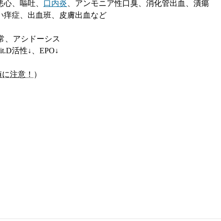
悪心、嘔吐、
口内炎
、アンモニア性口臭、消化管出血、潰瘍
い痒症、出血班、皮膚出血など
常、アシドーシス
it.D
活性↓、
EPO
↓
値に注意！
）