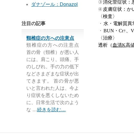
③
消化管症状：
ダナゾール：Donazol
④
皮膚症状：か
〈検査〉
注目の記事
・
水・電解質異
・
BUN
・
Cr
↑、
V
〈治療〉
頸椎症の方への注意点
頸椎症の方への注意点
透析（
血清
K
高
首の骨（頸椎）が悪い人
には、肩こり、頭痛、手
のしびれ、手の力の低下
などさまざまな症状が出
てきます。 首の骨が悪
いと言われた人は、今よ
り症状を悪くしないため
に、日常生活で次のよう
な …
続きを読む…