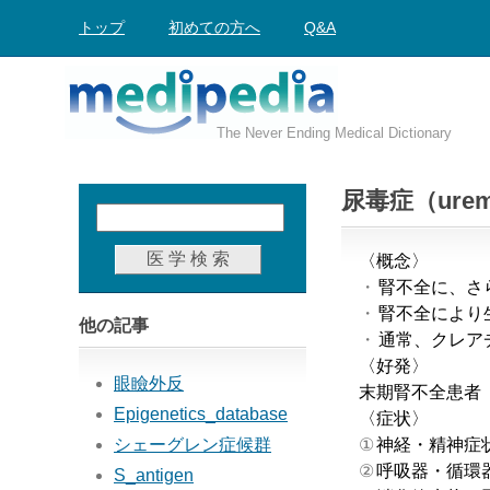
トップ
初めての方へ
Q&A
The Never Ending Medical Dictionary
尿毒症（urem
〈概念〉
・
腎不全に、さ
・
腎不全により
他の記事
・
通常、クレア
〈好発〉
眼瞼外反
末期腎不全患者
Epigenetics_database
〈症状〉
シェーグレン症候群
①
神経・精神症
②
呼吸器・循環
S_antigen