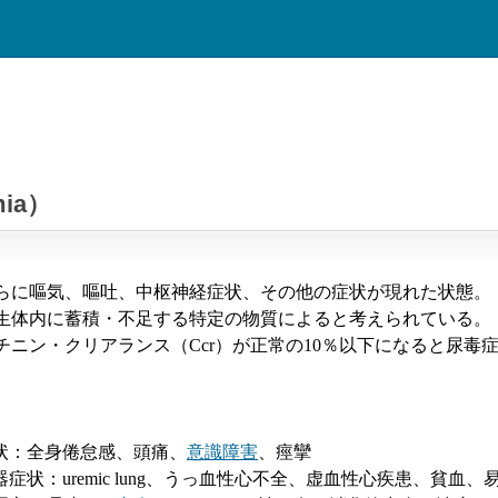
ia）
らに嘔気、嘔吐、中枢神経症状、その他の症状が現れた状態。
生体内に蓄積・不足する特定の物質によると考えられている。
チニン・クリアランス（
Ccr
）が正常の
10
％以下になると尿毒
状：全身倦怠感、頭痛、
意識障害
、痙攣
器症状：
uremic lung
、うっ血性心不全、虚血性心疾患、貧血、