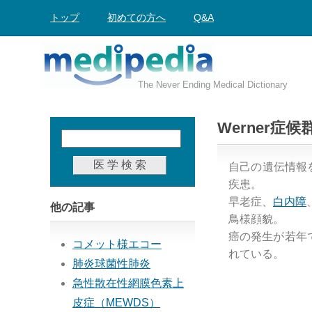
トップ
初めての方へ
Q&A
The Never Ending Medical Dictionary
Werner症候
自己の遺伝情報
疾患。
早老症、
白内障
他の記事
鳥様顔貌。
癌の発生が若年
コメット様エコー
れている。
肺炎球菌性肺炎
急性散在性網膜色素上
皮症（MEWDS）