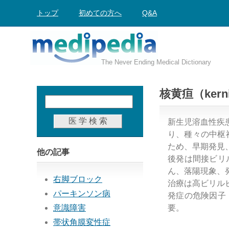
トップ
初めての方へ
Q&A
The Never Ending Medical Dictionary
核黄疸（kerni
新生児溶血性疾
り、種々の中枢
ため、早期発見
他の記事
後発は間接ビリ
ん、落陽現象、
右脚ブロック
治療は高ビリル
パーキンソン病
発症の危険因子
意識障害
要。
帯状角膜変性症