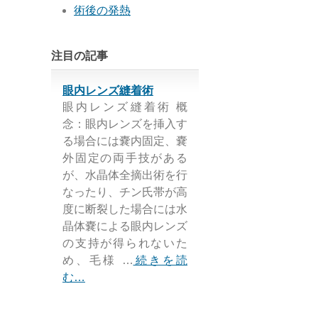
術後の発熱
注目の記事
眼内レンズ縫着術
眼内レンズ縫着術 概
念：眼内レンズを挿入す
る場合には嚢内固定、嚢
外固定の両手技がある
が、水晶体全摘出術を行
なったり、チン氏帯が高
度に断裂した場合には水
晶体嚢による眼内レンズ
の支持が得られないた
め、毛様 …
続きを読
む…