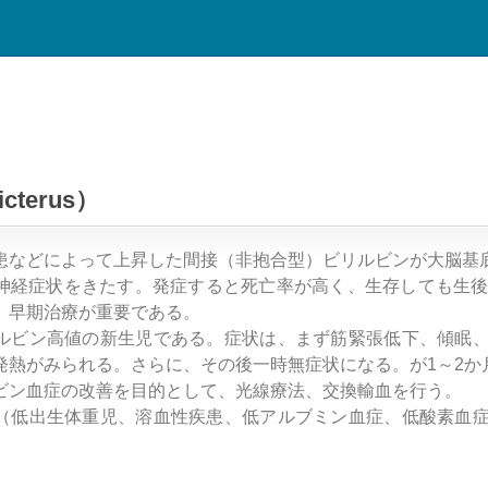
cterus）
患などによって上昇した間接（非抱合型）ビリルビンが大脳基
神経症状をきたす。発症すると死亡率が高く、生存しても生後
、早期治療が重要である。
ルビン高値の新生児である。症状は、まず筋緊張低下、傾眠
発熱がみられる。さらに、その後一時無症状になる。が1～2か
ビン血症の改善を目的として、光線療法、交換輸血を行う。
（低出生体重児、溶血性疾患、低アルブミン血症、低酸素血