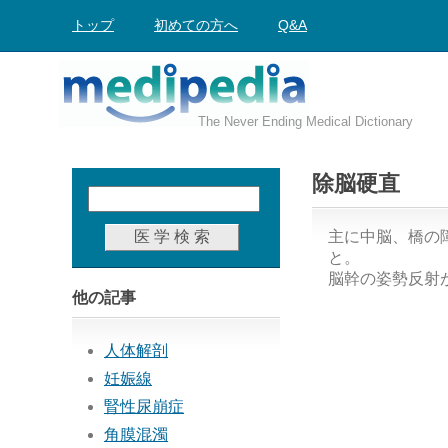
トップ
初めての方へ
Q&A
The Never Ending Medical Dictionary
除脳硬直
主に中脳、橋の
と。
脳幹の姿勢反射
他の記事
人体解剖
妊娠線
腎性尿崩症
角膜混濁