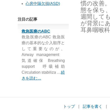
慣の改善
心房中隔欠損(ASD)
態を保ち
週間して
注目の記事
が背景に
耳鼻咽喉
救急医療のABC
救急医療のABC 救急医
療の基本的な介入順序と
して重要なのが、
Airway management
気道確保 Breathing
support 呼吸補助
Circulation stabiliza …
続
きを読む…
トップ
|
記事を書く
|