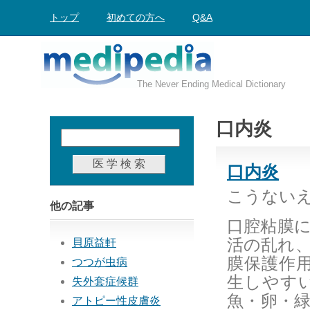
トップ
初めての方へ
Q&A
The Never Ending Medical Dictionary
口内炎
口内炎
こうないえん 
他の記事
口腔粘膜
活の乱れ
貝原益軒
膜保護作
つつが虫病
生しやす
失外套症候群
魚・卵・
アトピー性皮膚炎