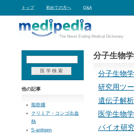
トップ
初めての方へ
Q&A
The Never Ending Medical Dictionary
分子生物学
分子生物
研究用ツ
他の記事
遺伝子解
脂肪腫
医学生物
クリミア・コンゴ出血
熱
バイオ研究Me
S-antigen