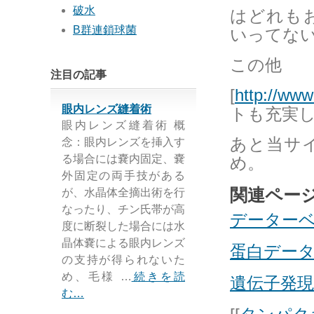
破水
はどれも
B群連鎖球菌
いってな
この他
注目の記事
[
http://www
眼内レンズ縫着術
トも充実
眼内レンズ縫着術 概
あと当サ
念：眼内レンズを挿入す
る場合には嚢内固定、嚢
め。
外固定の両手技がある
関連ペー
が、水晶体全摘出術を行
なったり、チン氏帯が高
データー
度に断裂した場合には水
晶体嚢による眼内レンズ
蛋白デー
の支持が得られないた
め、毛様 …
続きを読
遺伝子発
む…